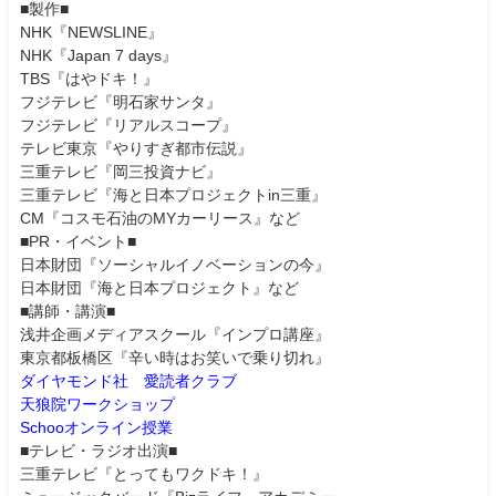
■製作■
NHK『NEWSLINE』
NHK『Japan 7 days』
TBS『はやドキ！』
フジテレビ『明石家サンタ』
フジテレビ『リアルスコープ』
テレビ東京『やりすぎ都市伝説』
三重テレビ『岡三投資ナビ』
三重テレビ『海と日本プロジェクトin三重』
CM『コスモ石油のMYカーリース』など
■PR・イベント■
日本財団『ソーシャルイノベーションの今』
日本財団『海と日本プロジェクト』など
■講師・講演■
浅井企画メディアスクール『インプロ講座』
東京都板橋区『辛い時はお笑いで乗り切れ』
ダイヤモンド社 愛読者クラブ
天狼院ワークショップ
Schooオンライン授業
■テレビ・ラジオ出演■
三重テレビ『とってもワクドキ！』