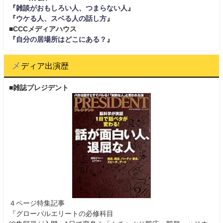
『
雑談がおもしろい人、つまらない人
』
『
ウケる人、スベる人の話し方
』
■CCCメディアハウス
『
自分の居場所はどこにある？
』
メディア出演歴
■雑誌プレジデント
４ページ特集記事
『グローバルエリートの必修科目